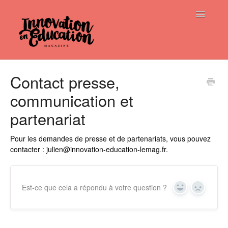
Toggle
Navigatio
Home
Contact presse,
communication et
partenariat
Pour les demandes de presse et de partenariats, vous pouvez
contacter : julien@innovation-education-lemag.fr.
Est-ce que cela a répondu à votre question ?
Yes
No